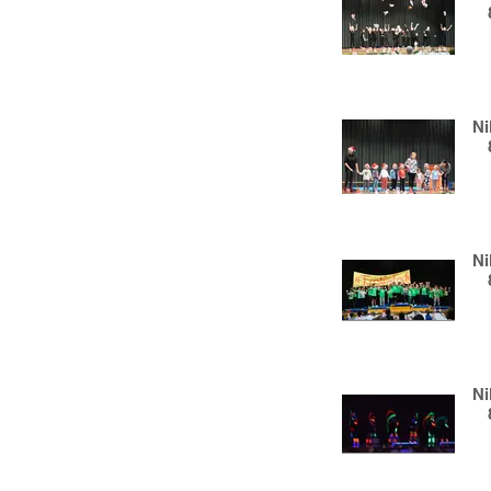
Ni
Ni
Ni