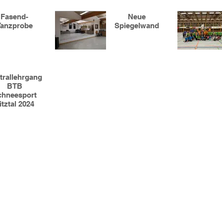
Fasend-
Neue
Tanzprobe
Spiegelwand
trallehrgang
BTB
chneesport
itztal 2024