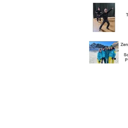
Zen
S
P
News
Verein