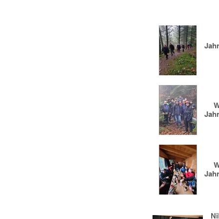
Jah
W
Jah
W
Jah
Ni